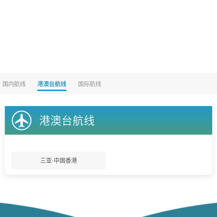
适老化
｜
EN
｜
公告
港澳台航线
国内航线
港澳台航线
国际航线
港澳台航线
三亚-中国香港