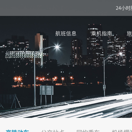
24小时
航班信息
乘机指南
旅