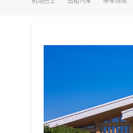
机场巴士
出租汽车
停车场地