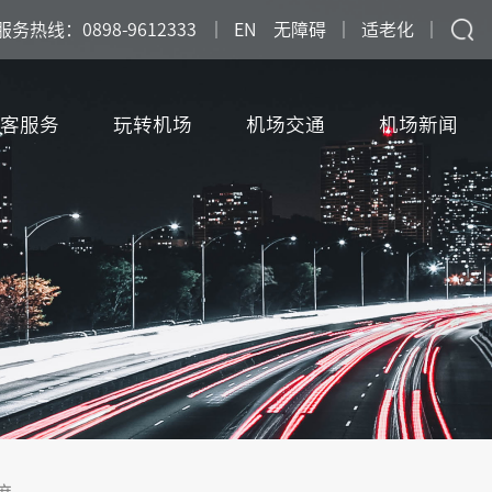
服务热线：0898-9612333
｜
EN
无障碍
｜
适老化
｜
客服务
玩转机场
机场交通
机场新闻