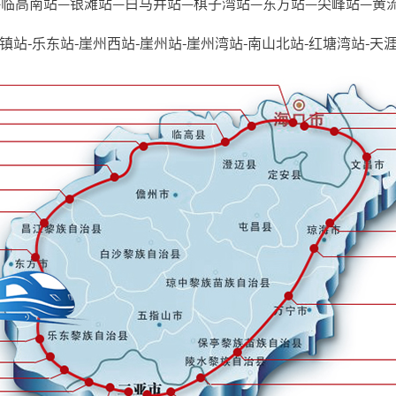
临高南站—银滩站—白马井站—棋子湾站—东方站—尖峰站—黄
镇站-乐东站-崖州西站-崖州站-崖州湾站-南山北站-红塘湾站-天涯