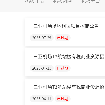
机场介绍
机场新闻
机场荣誉
· 三亚机场场地租赁项目招商公告
2026-07-29
已过期
· 三亚机场T3航站楼有税商业资源
2026-07-13
已过期
· 三亚机场T3航站楼有税商业资源
2026-06-11
已过期