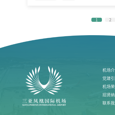
1
2
机场介
党建引
机场荣
招贤纳
联系我