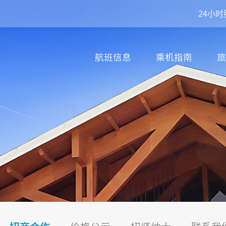
24小时
航班信息
乘机指南
旅