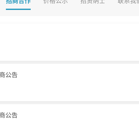
招商合作
价格公示
招贤纳士
联系我
招商公告
招商公告