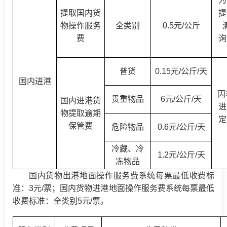
为
提取国内货
提
物操作服务
全类别
0.5元/公斤
费
询
普货
0.15元/公斤/天
国内进港
因
贵重物品
6元/公斤/天
国内进港货
进
物提取逾期
定
保管费
危险物品
0.6元/公斤/天
冷藏
、
冷
1.2元/公斤/天
冻物品
国内货物出港地面操作服务费系统每票最低收费标
准：
3元/票；国内货物进港地面操作服务费系统每票最低
收费标准：全类别5元/票
。