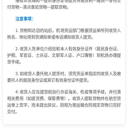
接收到货通知
—
提供身份证等提货所需资料
—
缴费
—
等待交
付货物
—
清点查验货物
—
提取货物。
注意事项：
1. 货物到达目的站后，机场货运部门根据货运单所列收货人
姓名、地址用到货通知单或电话通知收货人提货。
2. 收货人凭单位介绍信和本人有效身份证件（居民身份证、
护照、军官证、士兵证、文职军人证、户口簿等）到机场办理提
货手续。
3. 如收货人委托他人提货时，须凭货运单指定的收货人及被
委托人的居民身份证或其它有效身份证件提货。
4. 收货人应在提货前自行办妥海关、检疫等项手续，并付清
相关费用（如提货费、保管费等）。收货人提取货物并在航空货
运单上签字，而未提出异议，则视为按运输合同规定货物已完好
交付。