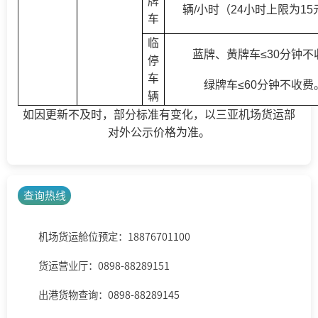
牌
辆/小时（24小时上限为15
车
临
蓝牌、黄牌车
≤30分钟不
停
车
绿牌车
≤60分钟不收费
辆
如因更新不及时，部分标准有变化，以
三亚机场
货运部
对外公示价格为准。
查询热线
机场货运舱位预定：18876701100
货运营业厅：0898-88289151
出港货物查询：0898-88289145