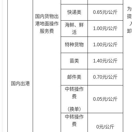
为
快递类
0.65元/公斤
国内货物出
提
港地面操作
海鲜、鲜
1.00元/公斤
服务费
卸
活
特种货物
1.00元/公斤
苗类
1.40元/公斤
邮件类
0.70元/公斤
国内出港
中转操作
费
0.05元/公斤
（
换单
）
中转操作
费
0元/公斤