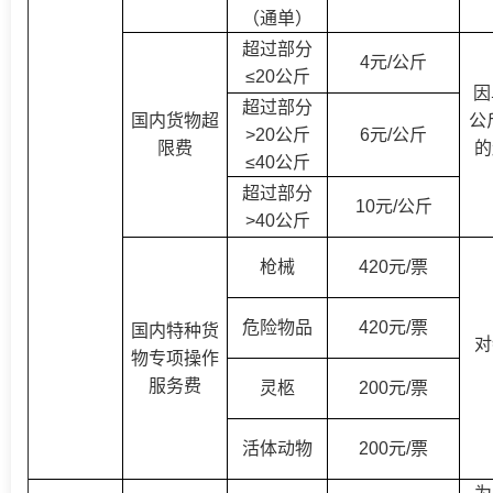
（
通单
）
超过部分
4元/公斤
≤20公斤
因
超过部分
国内货物超
公
>20公斤
6元/公斤
限费
的
≤40公斤
超过部分
10元/公斤
>40公斤
枪械
420元/票
危险物品
420元/票
国内特种货
对
物专项操作
服务费
灵柩
200元/票
活体动物
200元/票