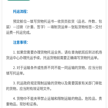
托运流程：
预定舱位—填写货物托运书
—
收货员验货（品名、件数、包
装）
—
过磅（计重、签字）
—
填制货运单
—
张贴货物标签
—
交付
运费
—
托运完成。
注意事项：
1. 如果您需要办理货物托运业务，请在查询航班后到达机场
货运中心办理托运手续，托运货物前需要正确填写货物托运单。
2. 对于运输条件或性质不同不能一同运输的货物，应当分别
填写托运单。
3. 托运政府规定限制运输的货物以及需要国家有关部门审批
的货物，应当附有效证明文件。
4. 货物中不能夹带禁止运输和限制运输的物品，危险品，贵
重物品，现钞和证券。