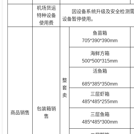
机场货运
因设备系统升级及安全检测
特种设备
设备暂停使用
。
使用费
鱼苗箱
705*390*390
mm
海鲜方箱
500*500*315
mm
活鱼箱
整
685*385*350
mm
套
三层虾箱
卖
485*485*255
mm
包装箱销
商品销售
三层鱼箱
售
485*485*300
mm