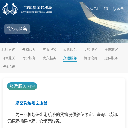
适老化
｜
EN
｜
公告
货运服务
机场问询
失物认领
首乘服务
值机服务
安检服务
特殊旅客
国际通关
行李服务
贵宾服务
货运服务
机场设施
延伸服务
服务承诺
货运服务内容
航空货运地面服务
为三亚机场进出港航班的货物提供舱位预定、查询、装卸、
集装箱拼装拆箱、仓储等服务。